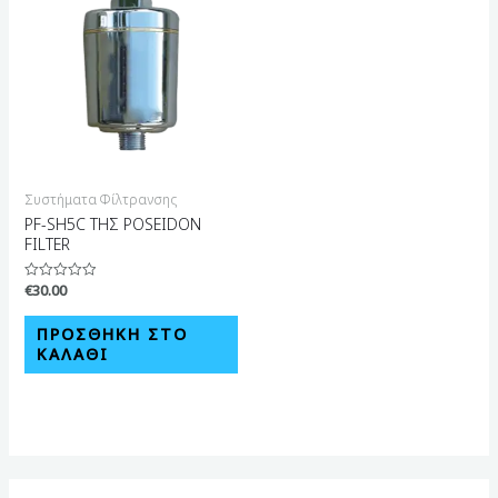
Συστήματα Φίλτρανσης
PF-SH5C ΤΗΣ POSEIDON
FILTER
€
30.00
Βαθμολογήθηκε
με
0
από
ΠΡΟΣΘΉΚΗ ΣΤΟ
5
ΚΑΛΆΘΙ