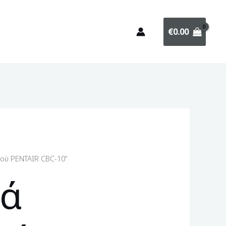
€
0.00
ρού PENTAIR CBC-10”
κά