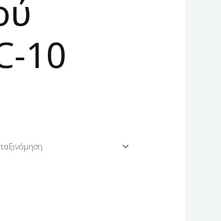
ού
C-10