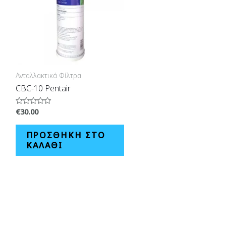
Ανταλλακτικά Φίλτρα
CBC-10 Pentair
€
30.00
Βαθμολογήθηκε
με
0
από
ΠΡΟΣΘΉΚΗ ΣΤΟ
5
ΚΑΛΆΘΙ