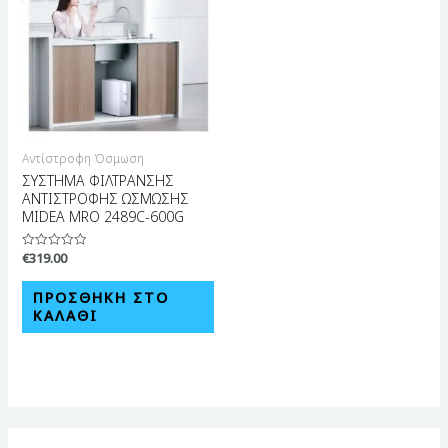
Αντίστροφη Όσμωση
ΣΥΣΤΗΜΑ ΦΙΛΤΡΑΝΣΗΣ
ΑΝΤΙΣΤΡΟΦΗΣ ΩΣΜΩΣΗΣ
MIDEA MRO 2489C-600G
€
319.00
Βαθμολογήθηκε
με
0
από
ΠΡΟΣΘΉΚΗ ΣΤΟ
5
ΚΑΛΆΘΙ