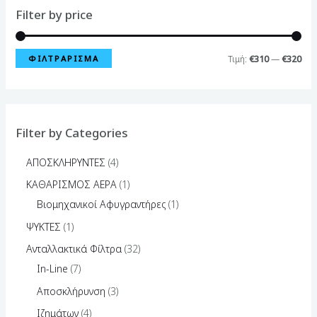
Filter by price
ΦΙΛΤΡΆΡΙΣΜΑ
Τιμή:
€310
—
€320
Filter by Categories
ΑΠΟΣΚΛΗΡΥΝΤΕΣ
4
ΚΑΘΑΡΙΣΜΟΣ ΑΕΡΑ
1
Βιομηχανικοί Αφυγραντήρες
1
ΨΥΚΤΕΣ
1
Ανταλλακτικά Φίλτρα
32
In-Line
7
Αποσκλήρυνση
3
Ιζημάτων
4