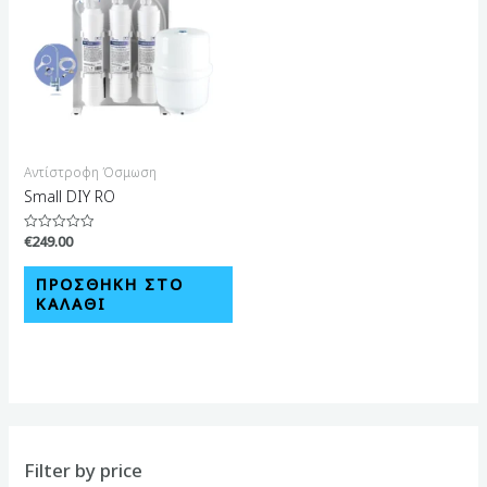
Αντίστροφη Όσμωση
Small DIY RO
€
249.00
Βαθμολογήθηκε
με
0
από
ΠΡΟΣΘΉΚΗ ΣΤΟ
5
ΚΑΛΆΘΙ
Filter by price