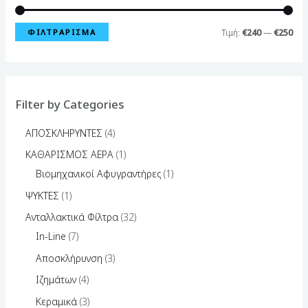
ΦΙΛΤΡΆΡΙΣΜΑ
Τιμή:
€240
—
€250
Filter by Categories
ΑΠΟΣΚΛΗΡΥΝΤΕΣ
4
ΚΑΘΑΡΙΣΜΟΣ ΑΕΡΑ
1
Βιομηχανικοί Αφυγραντήρες
1
ΨΥΚΤΕΣ
1
Ανταλλακτικά Φίλτρα
32
In-Line
7
Αποσκλήρυνση
3
Ιζημάτων
4
Κεραμικά
3