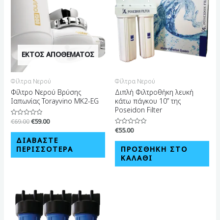
ΕΚΤΌΣ ΑΠΟΘΈΜΑΤΟΣ
Φίλτρα Νερού
Φίλτρα Νερού
Φίλτρο Νερού Βρύσης
Διπλή Φιλτροθήκη λευκή
Ιαπωνίας Torayvino MK2-EG
κάτω πάγκου 10” της
Poseidon Filter
€
69.00
€
59.00
Βαθμολογήθηκε
με
€
55.00
Βαθμολογήθηκε
0
με
από
ΔΙΑΒΆΣΤΕ
0
5
από
ΠΕΡΙΣΣΌΤΕΡΑ
ΠΡΟΣΘΉΚΗ ΣΤΟ
5
ΚΑΛΆΘΙ