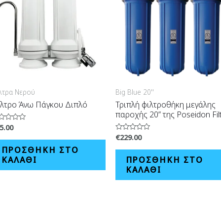
λτρα Νερού
Big Blue 20''
λτρο Άνω Πάγκου Διπλό
Τριπλή φιλτροθήκη μεγάλης
παροχής 20” της Poseidon Filt
5.00
θμολογήθηκε
€
229.00
Βαθμολογήθηκε
με
ό
ΠΡΟΣΘΉΚΗ ΣΤΟ
0
από
ΚΑΛΆΘΙ
ΠΡΟΣΘΉΚΗ ΣΤΟ
5
ΚΑΛΆΘΙ