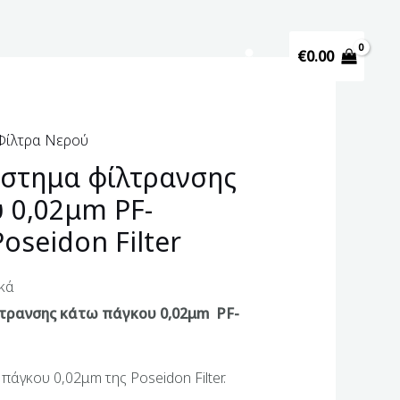
€
0.00
Φίλτρα Νερού
στημα φίλτρανσης
 0,02μm PF-
oseidon Filter
κά
τρανσης κάτω πάγκου 0,02μm PF-
άγκου 0,02μm της Poseidon Filter.