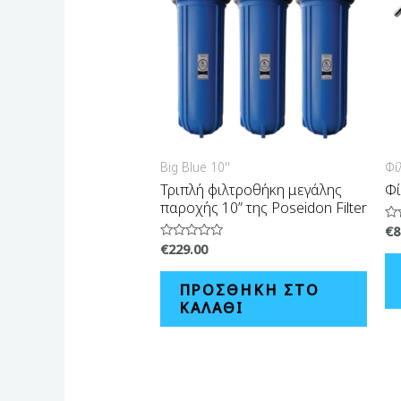
Big Blue 10''
Φί
Τριπλή φιλτροθήκη μεγάλης
Φί
παροχής 10” της Poseidon Filter
€
8
Βα
με
€
229.00
Βαθμολογήθηκε
0
με
απ
0
5
από
ΠΡΟΣΘΉΚΗ ΣΤΟ
5
ΚΑΛΆΘΙ