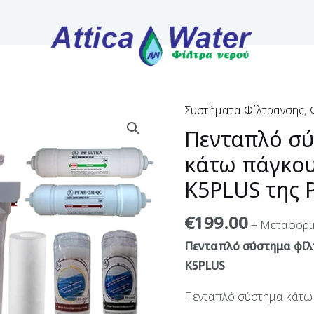
Συστήματα Φίλτρανσης
,
Πενταπλό σύ
κάτω πάγκου
K5PLUS της P
€
199.00
+ Μεταφορι
Πενταπλό σύστημα φίλ
K5PLUS
Πενταπλό σύστημα κάτω π