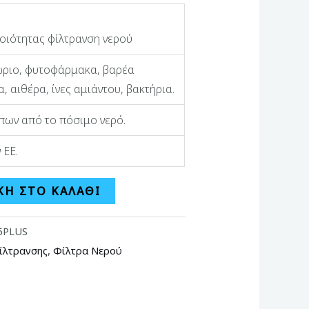
οιότητας φίλτρανση νερού
λώριο, φυτοφάρμακα, βαρέα
 αιθέρα, ίνες αμιάντου, βακτήρια.
πων από το πόσιμο νερό.
 ΕΕ.
Η ΣΤΟ ΚΑΛΆΘΙ
5PLUS
ίλτρανσης
,
Φίλτρα Νερού