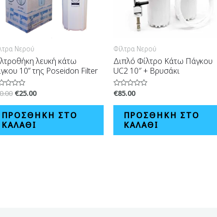
λτρα Νερού
Φίλτρα Νερού
λτροθήκη λευκή κάτω
Διπλό Φίλτρο Κάτω Πάγκου
γκου 10” της Poseidon Filter
UC2 10″ + Βρυσάκι
0.00
€
25.00
€
85.00
θμολογήθηκε
Βαθμολογήθηκε
με
0
ό
από
ΠΡΟΣΘΉΚΗ ΣΤΟ
ΠΡΟΣΘΉΚΗ ΣΤΟ
5
ΚΑΛΆΘΙ
ΚΑΛΆΘΙ