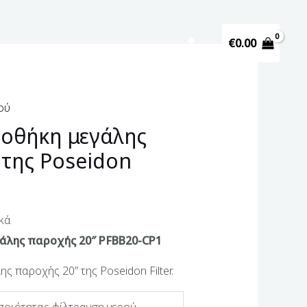
€
0.00
ού
ροθήκη μεγάλης
 της Poseidon
κά
άλης παροχής 20″ PFΒΒ20-CP1
ς παροχής 20” της Poseidon Filter.