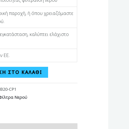
ποιότητας φίλτρανση νερού
τρική παροχή, ή όπου χρειαζόμαστε
ύ.
 εγκατάσταση, καλύπτει ελάχιστο
ν ΕΕ.
Η ΣΤΟ ΚΑΛΆΘΙ
Β20-CP1
Φίλτρα Νερού