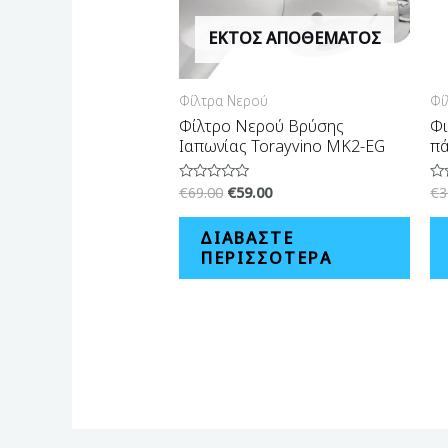
ΕΚΤΌΣ ΑΠΟΘΈΜΑΤΟΣ
Φίλτρα Νερού
Φί
Φίλτρο Νερού Βρύσης
Φι
Ιαπωνίας Torayvino MK2-EG
πά
€
69.00
€
59.00
€
3
Βαθμολογήθηκε
Βα
με
με
0
0
από
απ
ΔΙΑΒΆΣΤΕ
5
5
ΠΕΡΙΣΣΌΤΕΡΑ