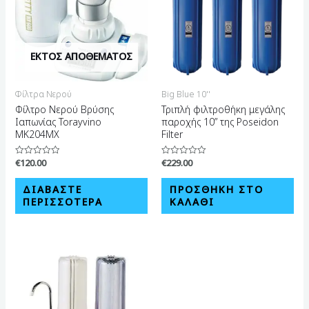
ΕΚΤΌΣ ΑΠΟΘΈΜΑΤΟΣ
Φίλτρα Νερού
Big Blue 10''
Φίλτρο Νερού Βρύσης
Τριπλή φιλτροθήκη μεγάλης
Ιαπωνίας Torayvino
παροχής 10” της Poseidon
MK204MX
Filter
€
120.00
€
229.00
Βαθμολογήθηκε
Βαθμολογήθηκε
με
με
0
0
από
από
ΔΙΑΒΆΣΤΕ
ΠΡΟΣΘΉΚΗ ΣΤΟ
5
5
ΠΕΡΙΣΣΌΤΕΡΑ
ΚΑΛΆΘΙ